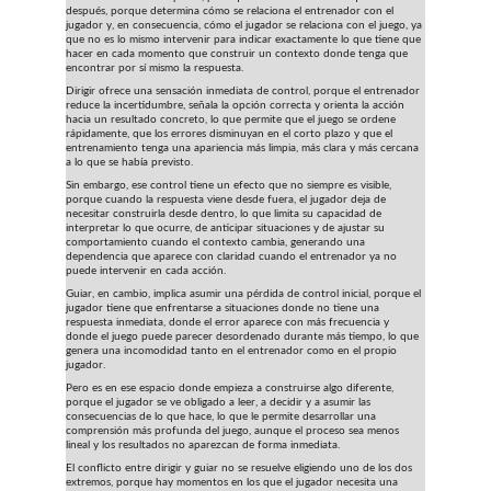
después, porque determina cómo se relaciona el entrenador con el 
jugador y, en consecuencia, cómo el jugador se relaciona con el juego, ya 
que no es lo mismo intervenir para indicar exactamente lo que tiene que 
hacer en cada momento que construir un contexto donde tenga que 
encontrar por sí mismo la respuesta.
Dirigir ofrece una sensación inmediata de control, porque el entrenador 
reduce la incertidumbre, señala la opción correcta y orienta la acción 
hacia un resultado concreto, lo que permite que el juego se ordene 
rápidamente, que los errores disminuyan en el corto plazo y que el 
entrenamiento tenga una apariencia más limpia, más clara y más cercana 
a lo que se había previsto.
Sin embargo, ese control tiene un efecto que no siempre es visible, 
porque cuando la respuesta viene desde fuera, el jugador deja de 
necesitar construirla desde dentro, lo que limita su capacidad de 
interpretar lo que ocurre, de anticipar situaciones y de ajustar su 
comportamiento cuando el contexto cambia, generando una 
dependencia que aparece con claridad cuando el entrenador ya no 
puede intervenir en cada acción.
Guiar, en cambio, implica asumir una pérdida de control inicial, porque el 
jugador tiene que enfrentarse a situaciones donde no tiene una 
respuesta inmediata, donde el error aparece con más frecuencia y 
donde el juego puede parecer desordenado durante más tiempo, lo que 
genera una incomodidad tanto en el entrenador como en el propio 
jugador.
Pero es en ese espacio donde empieza a construirse algo diferente, 
porque el jugador se ve obligado a leer, a decidir y a asumir las 
consecuencias de lo que hace, lo que le permite desarrollar una 
comprensión más profunda del juego, aunque el proceso sea menos 
lineal y los resultados no aparezcan de forma inmediata.
El conflicto entre dirigir y guiar no se resuelve eligiendo uno de los dos 
extremos, porque hay momentos en los que el jugador necesita una 