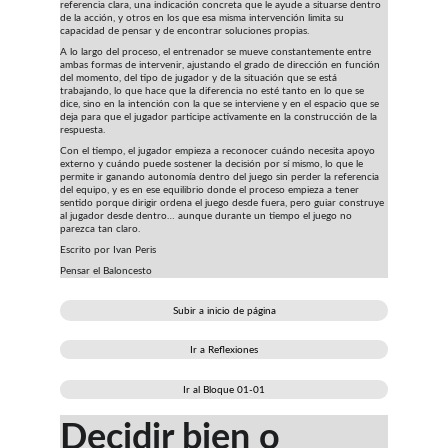
referencia clara, una indicación concreta que le ayude a situarse dentro 
de la acción, y otros en los que esa misma intervención limita su 
capacidad de pensar y de encontrar soluciones propias.
A lo largo del proceso, el entrenador se mueve constantemente entre 
ambas formas de intervenir, ajustando el grado de dirección en función 
del momento, del tipo de jugador y de la situación que se está 
trabajando, lo que hace que la diferencia no esté tanto en lo que se 
dice, sino en la intención con la que se interviene y en el espacio que se 
deja para que el jugador participe activamente en la construcción de la 
respuesta.
Con el tiempo, el jugador empieza a reconocer cuándo necesita apoyo 
externo y cuándo puede sostener la decisión por sí mismo, lo que le 
permite ir ganando autonomía dentro del juego sin perder la referencia 
del equipo, y es en ese equilibrio donde el proceso empieza a tener 
sentido porque dirigir ordena el juego desde fuera, pero guiar construye 
al jugador desde dentro… aunque durante un tiempo el juego no 
parezca tan claro.
Escrito por Ivan Peris
Pensar el Baloncesto
Subir a inicio de página
Ir a Reflexiones
Ir al Bloque 01-01
Decidir bien o 