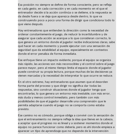
Esa posición no siempre se define de forma consciente, pero se refleja 
en cada gesto, en cada corrección y en cada momento en el que el 
entrenador decide si la acción continúa o se detiene, si la respuesta se 
da desde fuera o se deja que aparezca desde dentro, lo que va 
construyendo poco a poco una forma de dirigir que condiciona todo lo 
que viene después.
Hay entrenadores que entienden la dirección como la necesidad de 
ordenar constantemente el juego, de reducir la incertidumbre y de 
asegurar que cada acción se acerque a lo que consideran correcto, lo 
que genera un entorno donde el jugador recibe indicaciones claras, sabe 
qué hacer en cada momento y puede ejecutar con una sensación de 
seguridad que da estabilidad al equipo, especialmente en contextos 
donde el error penaliza de forma inmediata.
Ese enfoque tiene un impacto evidente, porque el equipo se organiza 
más rápido, las acciones son más reconocibles y el control sobre el juego 
parece mayor, pero al mismo tiempo limita el espacio donde el jugador 
puede construir su propia lectura, porque muchas de las decisiones ya 
vienen marcadas y la necesidad de interpretar lo que ocurre se reduce.
En el otro extremo, hay entrenadores que asumen que el desorden 
forma parte del proceso y que dirigir no significa dar todas las 
respuestas, sino construir situaciones donde el jugador tenga que 
encontrarlas, lo que genera un entorno más inestable, con más error, 
más duda y menos control inmediato, pero también con más 
posibilidades de que el jugador desarrolle una comprensión que le 
permita adaptarse cuando el juego no se comporta como estaba 
previsto.
Ese camino no es cómodo, porque obliga a convivir con la sensación de 
que el entrenamiento no siempre refleja la idea que tienes en la cabeza, 
a aceptar que el progreso no es lineal y a sostener momentos donde el 
equipo no parece funcionar como debería, pero es ahí donde empieza a 
aparecer un tipo de aprendizaje que no depende de la intervención 