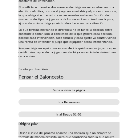
constante del entrenador.
El conflicto entre estas dos maneras de dirigir no se resuelve con una 
elección definitiva, porque el juego no es estable y el proceso tampoco, 
lo que obliga al entrenador a moverse entre ambas en función del 
momento, del tipo de jugador y de lo que está ocurriendo en la pista, 
ajustando cuánto dirige y cuánto deja hacer en cada situación.
Lo que termina marcando la diferencia no es tanto la elección entre 
controlar o soltar, sino la conciencia de lo que genera cada decisión, 
porque cada intervención, cada silencio y cada ajuste va construyendo 
una forma de entender el juego que el jugador acaba interiorizando.
Porque dirigir un equipo no es solo decidir qué hacen los jugadores, es 
decidir cómo aprenden a jugar cuando tú ya no estás interviniendo en 
cada acción.
Escrito por Ivan Peris
Pensar el Baloncesto
Subir a inicio de página
Ir a Reflexiones
Ir al Bloque 01-01
Dirigir o guiar
Desde el inicio del proceso aparece una decisión que no siempre se 
formula de manera explícita, pero que condiciona todo lo que ocurre 