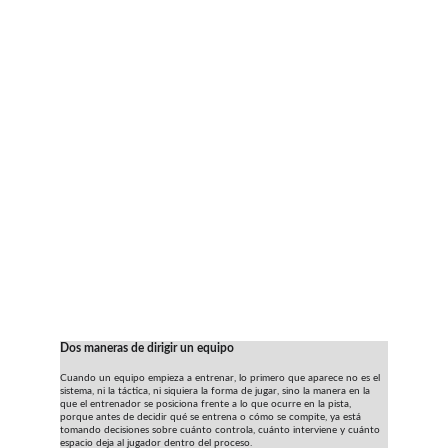
Dos maneras de dirigir un equipo
Cuando un equipo empieza a entrenar, lo primero que aparece no es el 
sistema, ni la táctica, ni siquiera la forma de jugar, sino la manera en la 
que el entrenador se posiciona frente a lo que ocurre en la pista, 
porque antes de decidir qué se entrena o cómo se compite, ya está 
tomando decisiones sobre cuánto controla, cuánto interviene y cuánto 
espacio deja al jugador dentro del proceso.