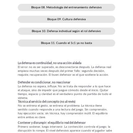
Bloque 08. Metodología del entrenamiento defensivo
Bloque 09. Cultura defensiva
Bloque 10. Defensa individual según el rol defensivo
Bloque 11. Cuando el 1c1 ya no basta
La defensa es continuidad, no una acción aislada
El error no es ser superado, es desconectarse después. La defensa real 
empieza muchas veces después del primer fallo: segunda decisión, 
reajuste, recuperación. El buen defensor es el que sostiene la acción.
Defender es condicionar, no reaccionar
La defensa no espera, influye. No se trata de responder a lo que hace 
el ataque, sino de impedir que juegue cómodo desde el inicio. Quitar 
tiempo, espacio y claridad es el verdadero punto de partida de todo el 
sistema.
Técnica al servicio del concepto (no al revés)
No se entrena el gesto, se entrena el problema. La técnica tiene 
sentido cuando responde a una lectura del juego. Sin comprensión, 
hay ejecución vacía; sin técnica, hay comprensión inútil. El equilibrio 
entre ambas es clave.
Contener y disrumpir: el equilibrio real del defensor
Primero sostener, luego intervenir. La contención controla el juego; la 
disrupción lo rompe. El nivel defensivo aparece cuando el jugador sabe 