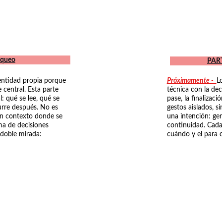
oqueo
PART
entidad propia porque 
Próximamente -  
L
 central. Esta parte 
técnica con la decis
: qué se lee, qué se 
pase, la finalizac
urre después. No es 
gestos aislados, s
un contexto donde se 
una intención: gen
ma de decisiones 
continuidad. Cada
doble mirada: 
cuándo y el para 