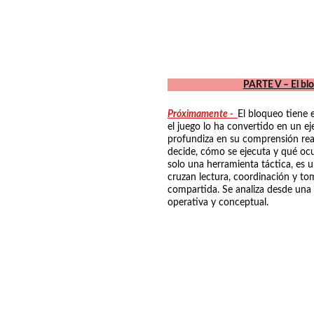
PARTE V – El bl
Próximamente -  
El bloqueo tiene 
el juego lo ha convertido en un eje
profundiza en su comprensión real
decide, cómo se ejecuta y qué oc
solo una herramienta táctica, es 
cruzan lectura, coordinación y to
compartida. Se analiza desde una 
operativa y conceptual.