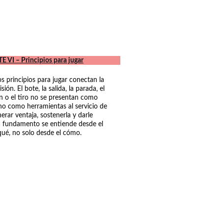
E VI – Principios para jugar
os principios para jugar conectan la 
ión. El bote, la salida, la parada, el 
ión o el tiro no se presentan como 
ino como herramientas al servicio de 
erar ventaja, sostenerla y darle 
 fundamento se entiende desde el 
qué, no solo desde el cómo.