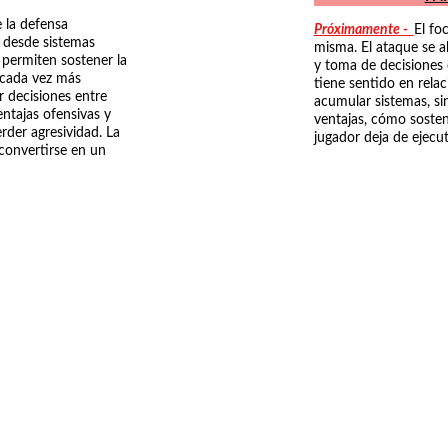
 la defensa 
Próximamente -  
El fo
a desde sistemas 
misma. El ataque se 
 permiten sostener la 
y toma de decisiones
 cada vez más 
tiene sentido en relac
 decisiones entre 
acumular sistemas, s
ntajas ofensivas y 
ventajas, cómo sostene
der agresividad. La 
jugador deja de ejecut
 convertirse en un 