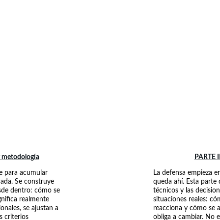
y metodología
PARTE II
e para acumular 
La defensa empieza en
rada. Se construye 
queda ahí. Esta parte 
sde dentro: cómo se 
técnicos y las decisio
nifica realmente 
situaciones reales: c
onales, se ajustan a 
reacciona y cómo se a
 criterios 
obliga a cambiar. No e