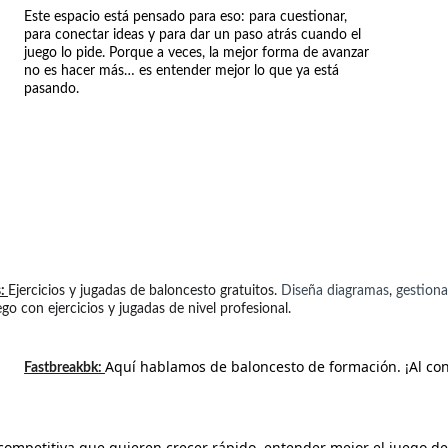
Este espacio está pensado para eso: para cuestionar, 
para conectar ideas y para dar un paso atrás cuando el 
juego lo pide. Porque a veces, la mejor forma de avanzar 
no es hacer más… es entender mejor lo que ya está 
pasando.
s
: 
Ejercicios y jugadas de baloncesto gratuitos. 
Diseña diagramas
, 
gestion
go con ejercicios y jugadas de nivel profesional.
Aquí hablamos de baloncesto de formación. ¡Al co
Fastbreakbk
: 
ompetitiva que quieren crecer rápido, entender mejor el juego del 