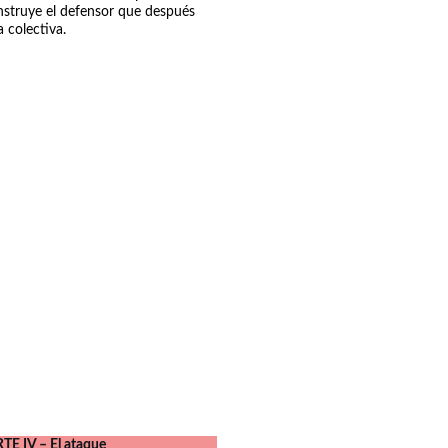
nstruye el defensor que después 
a colectiva.
TE IV – El ataque