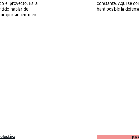
o el proyecto. Es la 
constante. Aquí se co
ntido hablar de 
hará posible la defens
 comportamiento en 
olectiva
PAR