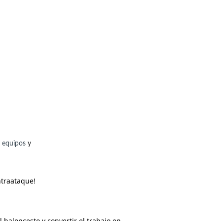
a equipos
 y 
ntraataque!
baloncesto y convertir el trabajo en 