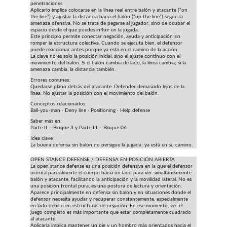
penetraciones.
Aplicarlo implica colocarse en la línea real entre balón y atacante (“on 
the line”) y ajustar la distancia hacia el balón (“up the line”) según la 
amenaza ofensiva. No se trata de pegarse al jugador, sino de ocupar el 
espacio desde el que puedes influir en la jugada.
Este principio permite conectar negación, ayuda y anticipación sin 
romper la estructura colectiva. Cuando se ejecuta bien, el defensor 
puede reaccionar antes porque ya está en el camino de la acción.
La clave no es solo la posición inicial, sino el ajuste continuo con el 
movimiento del balón. Si el balón cambia de lado, la línea cambia; si la 
amenaza cambia, la distancia también.
Errores comunes:
Quedarse plano detrás del atacante. Defender demasiado lejos de la 
línea. No ajustar la posición con el movimiento del balón.
Conceptos relacionados:
Ball-you-man · Deny line · Positioning · Help defense
Saber más en:
Parte II – Bloque 3 y Parte III – Bloque 06
Idea clave:
La buena defensa sin balón no persigue la jugada; ya está en su camino.
OPEN STANCE DEFENSE / DEFENSA EN POSICIÓN ABIERTA
La open stance defense es una posición defensiva en la que el defensor 
orienta parcialmente el cuerpo hacia un lado para ver simultáneamente 
balón y atacante, facilitando la anticipación y la movilidad lateral. No es 
una posición frontal pura, es una postura de lectura y orientación.
Aparece principalmente en defensa sin balón y en situaciones donde el 
defensor necesita ayudar y recuperar constantemente, especialmente 
en lado débil o en estructuras de negación. En ese momento, ver el 
juego completo es más importante que estar completamente cuadrado 
al atacante.
Aplicarla implica mantener un pie y un hombro más orientados hacia el 