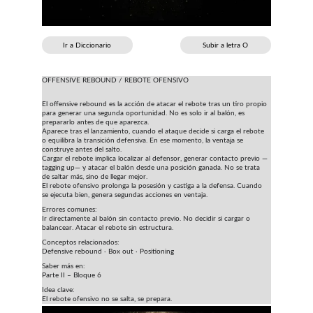
Ir a Diccionario
Subir a letra O
OFFENSIVE REBOUND / REBOTE OFENSIVO
El offensive rebound es la acción de atacar el rebote tras un tiro propio 
para generar una segunda oportunidad. No es solo ir al balón, es 
prepararlo antes de que aparezca.
Aparece tras el lanzamiento, cuando el ataque decide si carga el rebote 
o equilibra la transición defensiva. En ese momento, la ventaja se 
construye antes del salto.
Cargar el rebote implica localizar al defensor, generar contacto previo —
tagging up— y atacar el balón desde una posición ganada. No se trata 
de saltar más, sino de llegar mejor.
El rebote ofensivo prolonga la posesión y castiga a la defensa. Cuando 
se ejecuta bien, genera segundas acciones en ventaja.
Errores comunes:
Ir directamente al balón sin contacto previo. No decidir si cargar o 
balancear. Atacar el rebote sin estructura.
Conceptos relacionados:
Defensive rebound · Box out · Positioning
Saber más en:
Parte II – Bloque 6
Idea clave:
El rebote ofensivo no se salta, se prepara.