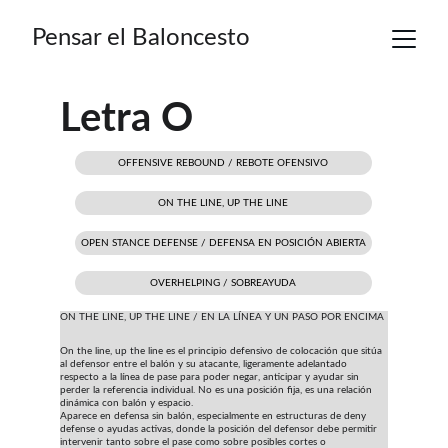
Pensar el Baloncesto
Letra O
OFFENSIVE REBOUND / REBOTE OFENSIVO
ON THE LINE, UP THE LINE
OPEN STANCE DEFENSE / DEFENSA EN POSICIÓN ABIERTA
OVERHELPING / SOBREAYUDA
ON THE LINE, UP THE LINE / EN LA LÍNEA Y UN PASO POR ENCIMA
On the line, up the line es el principio defensivo de colocación que sitúa 
al defensor entre el balón y su atacante, ligeramente adelantado 
respecto a la línea de pase para poder negar, anticipar y ayudar sin 
perder la referencia individual. No es una posición fija, es una relación 
dinámica con balón y espacio.
Aparece en defensa sin balón, especialmente en estructuras de deny 
defense o ayudas activas, donde la posición del defensor debe permitir 
intervenir tanto sobre el pase como sobre posibles cortes o 