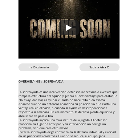
Ir a Diccionario
Subir a letra O
OVERHELPING / SOBREAYUDA
La sobreayuda es una intervención defensiva innecesaria o excesiva que 
rompe la estructura del equipo y genera nuevas ventajas para el ataque. 
No es ayudar mal, es ayudar cuando no hace falta o en exceso.
Aparece cuando un defensor abandona su posición sin que exista una 
ventaja real en el balón, o cuando la ayuda es desproporcionada 
respecto a la amenaza. En ese momento, la defensa pierde equilibrio y 
abre líneas de pase o tiro.
La sobreayuda implica una mala lectura de la jugada. El defensor 
reacciona en lugar de anticipar, y su intervención no corrige un 
problema, sino que crea otro mayor.
Evitar la sobreayuda exige confianza en la defensa individual y claridad 
en las prioridades colectivas. Cuando se reduce, el equipo gana 